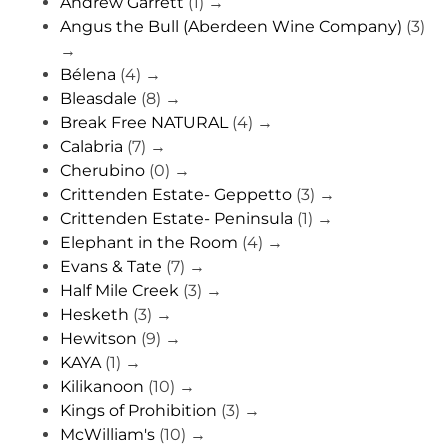
Andrew Garrett
(1)
→
Angus the Bull (Aberdeen Wine Company)
(3)
→
Bélena
(4)
→
Bleasdale
(8)
→
Break Free NATURAL
(4)
→
Calabria
(7)
→
Cherubino
(0)
→
Crittenden Estate- Geppetto
(3)
→
Crittenden Estate- Peninsula
(1)
→
Elephant in the Room
(4)
→
Evans & Tate
(7)
→
Half Mile Creek
(3)
→
Hesketh
(3)
→
Hewitson
(9)
→
KAYA
(1)
→
Kilikanoon
(10)
→
Kings of Prohibition
(3)
→
McWilliam's
(10)
→