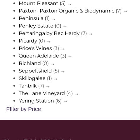
Mount Pleasant
(5)
→
Paxton- Paxton Organic & Biodynamic
(7)
→
Peninsula
(1)
→
Penley Estate
(0)
→
Pertaringa by Bec Hardy
(7)
→
Picardy
(0)
→
Price's Wines
(3)
→
Queen Adelaide
(3)
→
Richland
(0)
→
Seppeltsfield
(5)
→
Skillogalee
(1)
→
Tahbilk
(7)
→
The Lane Vineyard
(4)
→
Yering Station
(6)
→
FIlter by Price