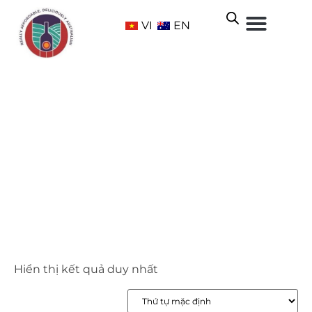
VI
EN
Viognier
Trang chủ
/ Grape Varietals /
Đỏ
/ Viognier
Hiển thị kết quả duy nhất