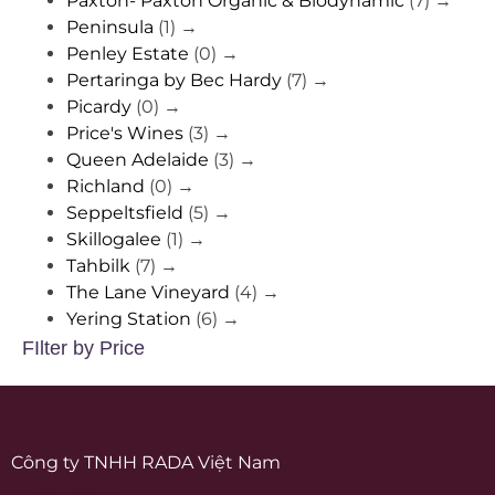
Paxton- Paxton Organic & Biodynamic
(7)
→
Peninsula
(1)
→
Penley Estate
(0)
→
Pertaringa by Bec Hardy
(7)
→
Picardy
(0)
→
Price's Wines
(3)
→
Queen Adelaide
(3)
→
Richland
(0)
→
Seppeltsfield
(5)
→
Skillogalee
(1)
→
Tahbilk
(7)
→
The Lane Vineyard
(4)
→
Yering Station
(6)
→
FIlter by Price
Công ty TNHH RADA Việt Nam