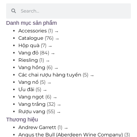
Danh mục sản phẩm
Accessories
(1)
→
Catalogue
(76)
→
Hộp quà
(7)
→
Vang đỏ
(84)
→
Riesling
(1)
→
Vang hồng
(6)
→
Các chai rượu hàng tuyển
(5)
→
Vang nổ
(5)
→
Ưu đãi
(5)
→
Vang ngọt
(6)
→
Vang trắng
(32)
→
Rượu vang
(55)
→
Thương hiệu
Andrew Garrett
(1)
→
Angus the Bull (Aberdeen Wine Company)
(3)