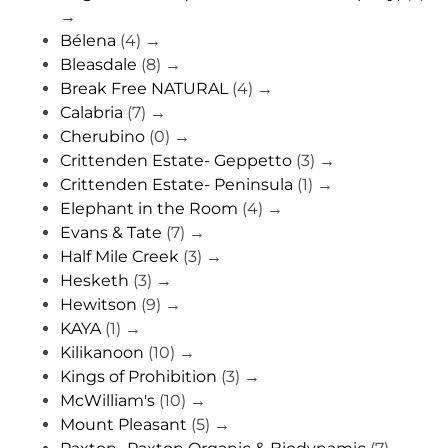
→
Bélena
(4)
→
Bleasdale
(8)
→
Break Free NATURAL
(4)
→
Calabria
(7)
→
Cherubino
(0)
→
Crittenden Estate- Geppetto
(3)
→
Crittenden Estate- Peninsula
(1)
→
Elephant in the Room
(4)
→
Evans & Tate
(7)
→
Half Mile Creek
(3)
→
Hesketh
(3)
→
Hewitson
(9)
→
KAYA
(1)
→
Kilikanoon
(10)
→
Kings of Prohibition
(3)
→
McWilliam's
(10)
→
Mount Pleasant
(5)
→