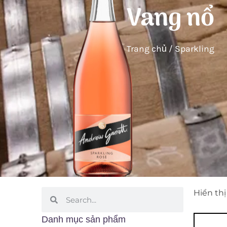
Vang nổ
Trang chủ
/ Sparkling
Hiển thị
Danh mục sản phẩm