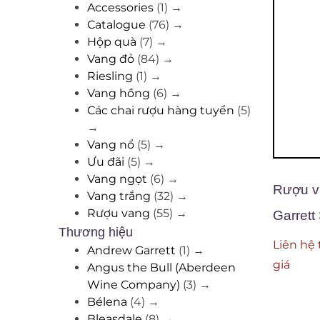
Accessories
(1)
→
Catalogue
(76)
→
Hộp quà
(7)
→
Vang đỏ
(84)
→
Riesling
(1)
→
Vang hồng
(6)
→
Các chai rượu hàng tuyển
(5)
→
Vang nổ
(5)
→
Ưu đãi
(5)
→
Vang ngọt
(6)
→
Rượu v
Vang trắng
(32)
→
Rượu vang
(55)
→
Garrett
Thương hiệu
Liên hệ 
Andrew Garrett
(1)
→
giá
Angus the Bull (Aberdeen
Wine Company)
(3)
→
Bélena
(4)
→
Bleasdale
(8)
→