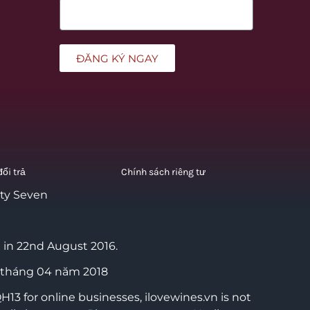
ĐĂNG KÝ NGAY
ổi trả
Chính sách riêng tư
nty Seven
 in 22nd August 2016.
 tháng 04 năm 2018
3 for online businesses, ilovewines.vn is not