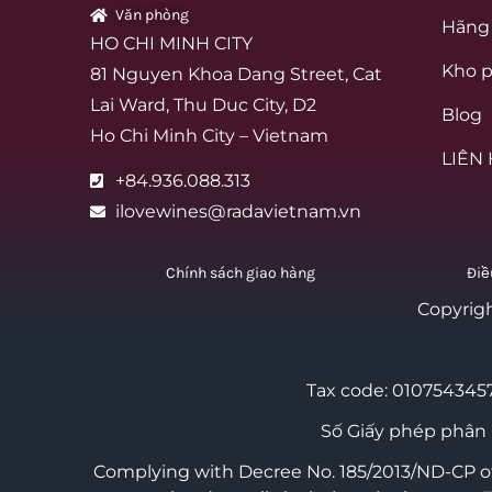
Văn phòng
Hãng
HO CHI MINH CITY
Kho p
81 Nguyen Khoa Dang Street, Cat
Lai Ward, Thu Duc City, D2
Blog
Ho Chi Minh City – Vietnam
LIÊN
+84.936.088.313
ilovewines@radavietnam.vn
Chính sách giao hàng
Điề
Copyrig
Tax code: 0107543457
Số Giấy phép phân
Complying with Decree No. 185/2013/ND-CP of 