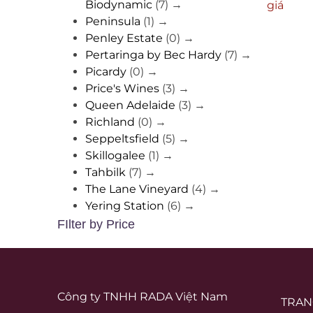
Biodynamic
(7)
→
giá
Peninsula
(1)
→
Penley Estate
(0)
→
Pertaringa by Bec Hardy
(7)
→
Picardy
(0)
→
Price's Wines
(3)
→
Queen Adelaide
(3)
→
Richland
(0)
→
Seppeltsfield
(5)
→
Skillogalee
(1)
→
Tahbilk
(7)
→
The Lane Vineyard
(4)
→
Yering Station
(6)
→
FIlter by Price
Công ty TNHH RADA Việt Nam
TRAN