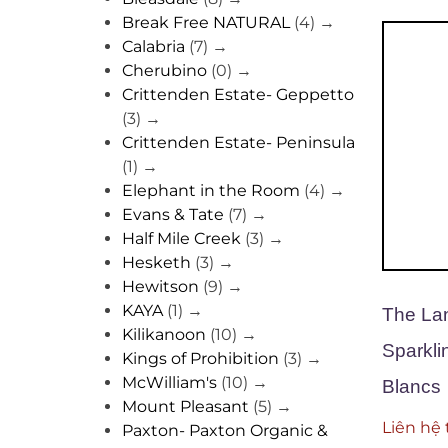
Break Free NATURAL
(4)
→
Calabria
(7)
→
Cherubino
(0)
→
Crittenden Estate- Geppetto
(3)
→
Crittenden Estate- Peninsula
(1)
→
Elephant in the Room
(4)
→
Evans & Tate
(7)
→
Half Mile Creek
(3)
→
Hesketh
(3)
→
Hewitson
(9)
→
KAYA
(1)
→
The La
Kilikanoon
(10)
→
Sparkli
Kings of Prohibition
(3)
→
McWilliam's
(10)
→
Blancs
Mount Pleasant
(5)
→
Liên hệ 
Paxton- Paxton Organic &