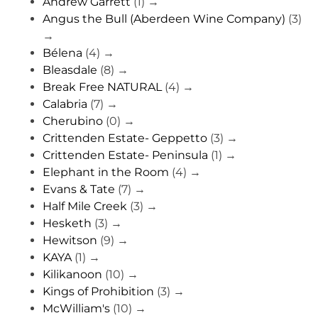
Andrew Garrett
(1)
→
Angus the Bull (Aberdeen Wine Company)
(3)
→
Bélena
(4)
→
Bleasdale
(8)
→
Break Free NATURAL
(4)
→
Calabria
(7)
→
Cherubino
(0)
→
Crittenden Estate- Geppetto
(3)
→
Crittenden Estate- Peninsula
(1)
→
Elephant in the Room
(4)
→
Evans & Tate
(7)
→
Half Mile Creek
(3)
→
Hesketh
(3)
→
Hewitson
(9)
→
KAYA
(1)
→
Kilikanoon
(10)
→
Kings of Prohibition
(3)
→
McWilliam's
(10)
→