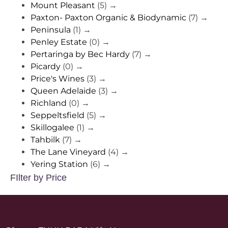
Mount Pleasant
(5)
→
Paxton- Paxton Organic & Biodynamic
(7)
→
Peninsula
(1)
→
Penley Estate
(0)
→
Pertaringa by Bec Hardy
(7)
→
Picardy
(0)
→
Price's Wines
(3)
→
Queen Adelaide
(3)
→
Richland
(0)
→
Seppeltsfield
(5)
→
Skillogalee
(1)
→
Tahbilk
(7)
→
The Lane Vineyard
(4)
→
Yering Station
(6)
→
FIlter by Price