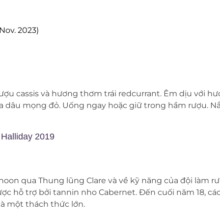
ov. 2023)
a rượu cassis và hương thơm trái redcurrant. Êm dịu với 
của dâu mọng đỏ. Uống ngay hoặc giữ trong hầm rượu. Nắ
Halliday 2019
noon qua Thung lũng Clare và về kỹ năng của đội làm rư
ược hỗ trợ bởi tannin nho Cabernet. Đến cuối năm 18, c
là một thách thức lớn.