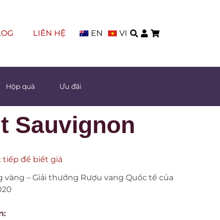
LOG
LIÊN HỆ
EN
VI
Hộp quà
Ưu đãi
et Sauvignon
 tiếp để biết giá
 vàng – Giải thưởng Rượu vang Quốc tế của
020
n: