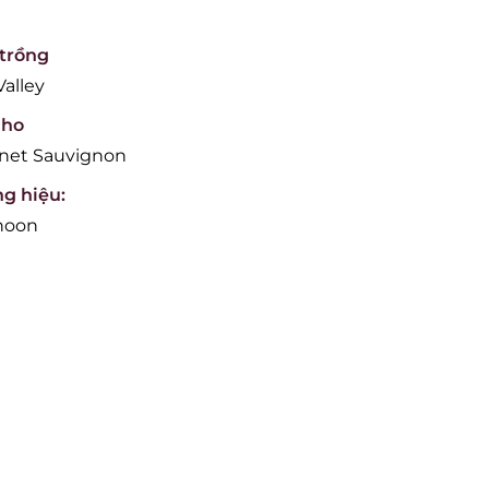
trồng
Valley
nho
net Sauvignon
g hiệu:
anoon