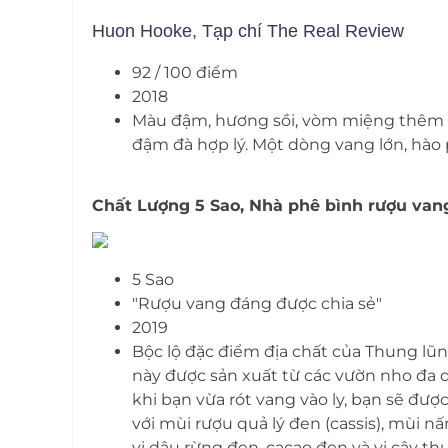
Huon Hooke, Tạp chí The Real Review
92 / 100 điểm
2018
Màu đậm, hương sồi, vòm miệng thêm m
đậm đà hợp lý. Một dòng vang lớn, hào phó
Chất Lượng 5 Sao, Nhà phê bình rượu van
5 Sao
"Rượu vang đáng được chia sẻ"
2019
Bộc lộ đặc điểm địa chất của Thung lũng
này được sản xuất từ các vườn nho đa 
khi bạn vừa rót vang vào ly, bạn sẽ đư
với mùi rượu quả lý đen (cassis), mùi n
vị dâu rừng đen, cacao đen và vị cây th