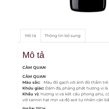
Mô tả
Thông tin bổ sung
Mô tả
CẢM QUAN
CẢM QUAN
Màu sắc:
Màu đỏ gạch với ánh đỏ thẫm trẻ
Khứu giác:
Đậm đà, phảng phất hương vị lá c
Khẩu vị:
Hương vị và kết cấu phong phú, có 
với tannin hạt mịn và độ axit tự nhiên cân b
PHÂN TÍCH