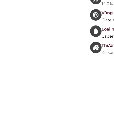
14.0%
Vùng 
Clare 
Loại 
Caber
Thươn
Kilik