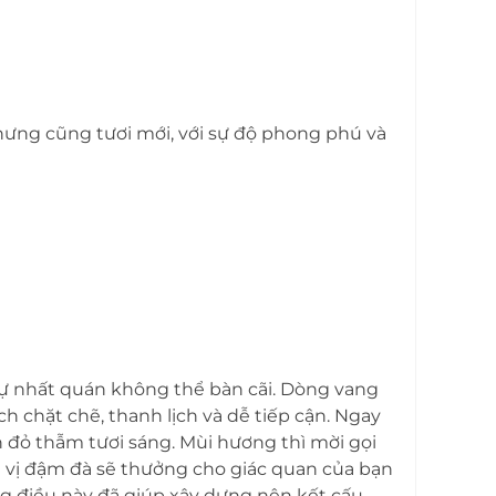
ưng cũng tươi mới, với sự độ phong phú và
à sự nhất quán không thể bàn cãi. Dòng vang
 chặt chẽ, thanh lịch và dễ tiếp cận. Ngay
 đỏ thẫm tươi sáng. Mùi hương thì mời gọi
ơng vị đậm đà sẽ thưởng cho giác quan của bạn
hững điều này đã giúp xây dựng nên kết cấu