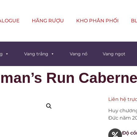
ALOGUE
HÃNG RƯỢU
KHO PHÂN PHỐI
B
ng
Vang trắng
Vang nổ
Vang ngọt
erman’s Run Cabern
Liên hệ trực
Huy chương
Đức năm 2
Độ cồ