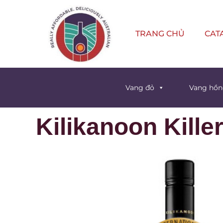
TRANG CHỦ
CAT
Vang đỏ
Vang hồ
Kilikanoon Kill