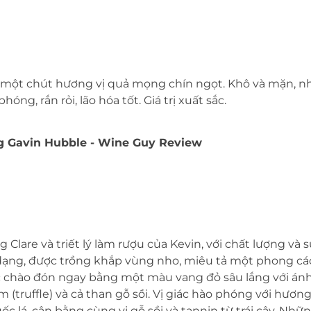
ột chút hương vị quả mọng chín ngọt. Khô và mặn, nh
ng, rắn rỏi, lão hóa tốt. Giá trị xuất sắc.
g Gavin Hubble - Wine Guy Review
 Clare và triết lý làm rượu của Kevin, với chất lượng v
dạng, được trồng khắp vùng nho, miêu tả một phong cách
ợc chào đón ngay bằng một màu vang đỏ sâu lắng với ánh
ấm (truffle) và cả than gỗ sồi. Vị giác hào phóng với hư
uốc lá, cân bằng cùng vị gỗ sồi và tannin từ trái cây. N