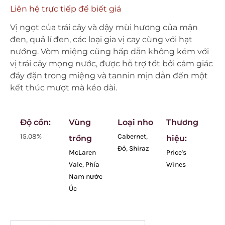
Liên hệ trực tiếp để biết giá
Vị ngọt của trái cây và dậy mùi hương của mận
đen, quả lí đen, các loại gia vị cay cùng với hạt
nướng. Vòm miệng cũng hấp dẫn không kém với
vị trái cây mọng nước, được hỗ trợ tốt bởi cảm giác
đầy đặn trong miệng và tannin mịn dẫn đến một
kết thúc mượt mà kéo dài.
Độ cồn:
Vùng
Loại nho
Thương
15.08%
Cabernet
,
trồng
hiệu:
Đỏ
,
Shiraz
McLaren
Price's
Vale
,
Phía
Wines
Nam nước
Úc